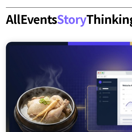
All
Events
Story
Thinkin