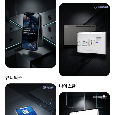
큐니웍스
나이스쿨