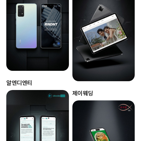
알엔디엔티
제이웨딩