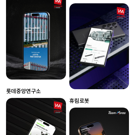
롯데중앙연구소
휴림로봇