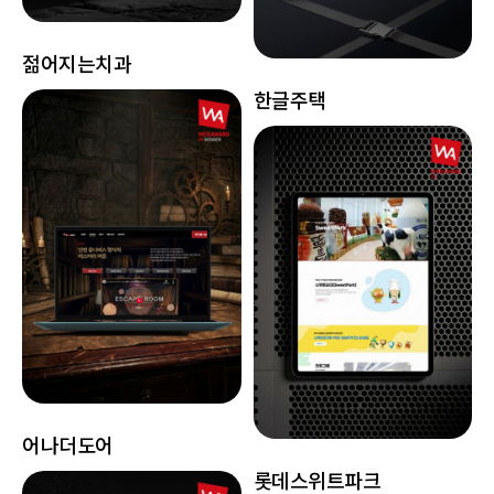
젊어지는치과
한글주택
어나더도어
롯데스위트파크