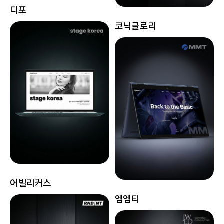
디포
코닉글로리
어빌리커스
엠엠티