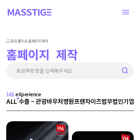
포트폴리오
홈페이지제작
홈페이지 제작
161
eXperience
ALL
수출 ~ 관광바우처
병원
프랜차이즈
법무법인
기업
기