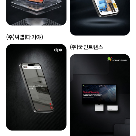
(주)씨랩(다기야)
(주)국민트랜스