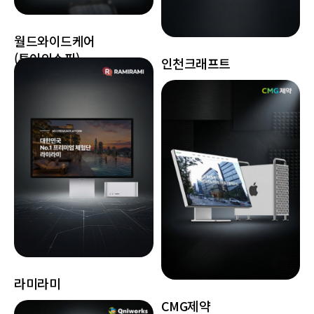
월드와이드케어
(투어인슈픽)
인천크래프트
라미라미
CMG제약